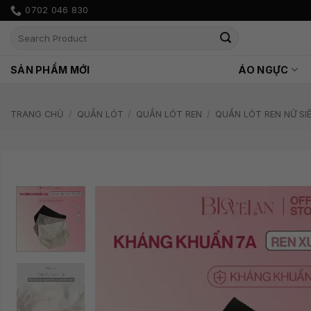
Bỏ
0702 046 830
qua
Tìm
nội
kiếm:
dung
SẢN PHẨM MỚI
ÁO NGỰC
TRANG CHỦ
/
QUẦN LÓT
/
QUẦN LÓT REN
/
QUẦN LÓT REN NỮ S