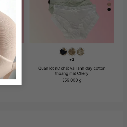
+
+2
g nhẹ Zeo
Quần lót nữ chất vải lanh đáy cotton
thoáng mát Chery
359.000
₫