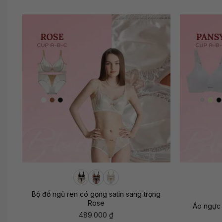
+
+
Bộ đồ ngủ ren có gọng satin sang trọng
Rose
Áo ngực 
489.000
₫