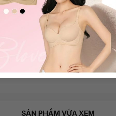
+
+1
+1
t ren siêu thooáng mát Cara
Quần lót nữ thoáng mát mỏn
359.000
₫
479.000
₫
SẢN PHẨM VỪA XEM