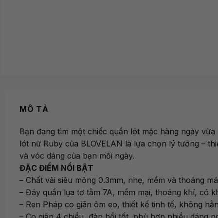
MÔ TẢ
Bạn đang tìm một chiếc quần lót mặc hàng ngày vừa 
lót nữ Ruby của BLOVELAN là lựa chọn lý tưởng – thiế
và vóc dáng của bạn mỗi ngày.
ĐẶC ĐIỂM NỔI BẬT
– Chất vải siêu mỏng 0.3mm, nhẹ, mềm và thoáng mát,
– Đáy quần lụa tơ tằm 7A, mềm mại, thoáng khí, có 
– Ren Pháp co giãn ôm eo, thiết kế tinh tế, không hằ
– Co giãn 4 chiều, đàn hồi tốt, phù hợp nhiều dáng ng