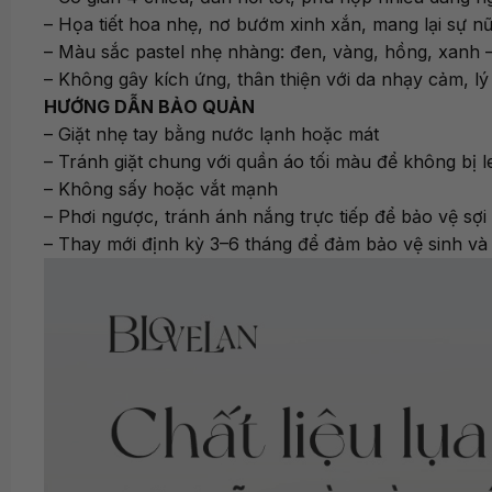
– Họa tiết hoa nhẹ, nơ bướm xinh xắn, mang lại sự nữ 
– Màu sắc pastel nhẹ nhàng: đen, vàng, hồng, xanh – 
– Không gây kích ứng, thân thiện với da nhạy cảm, lý
HƯỚNG DẪN BẢO QUẢN
– Giặt nhẹ tay bằng nước lạnh hoặc mát
– Tránh giặt chung với quần áo tối màu để không bị 
– Không sấy hoặc vắt mạnh
– Phơi ngược, tránh ánh nắng trực tiếp để bảo vệ sợi 
– Thay mới định kỳ 3–6 tháng để đảm bảo vệ sinh v