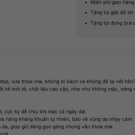
Miễn phí giao hàn
Tặng túi giặt đồ l
Tặng túi đựng bra 
đẹp, vừa thoải mái, không bí bách và không để lại vết hằ
t kế tinh tế, chất liệu cao cấp, nhẹ như không mặc, nâng n
 cực kỳ dễ chịu khi mặc cả ngày dài.
khả năng kháng khuẩn tự nhiên, bảo vệ vùng da nhạy cảm.
n da, giúp giữ dáng gọn gàng nhưng vẫn thoải mái.
ười.