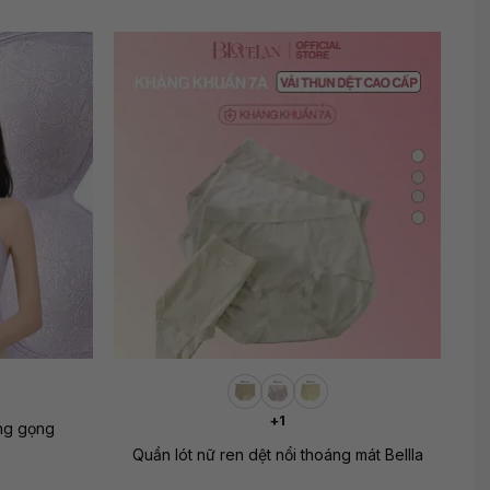
+
+1
ng gọng
Quần lót nữ ren dệt nổi thoáng mát Bellla