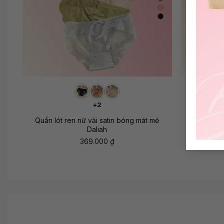
+
+
+2
ạnh
Quần lót ren nữ vải satin bóng mát mẻ
Quần ló
Daliah
369.000
₫