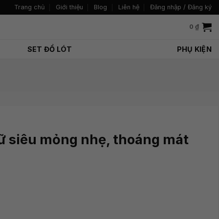
Trang chủ
Giới thiệu
Blog
Liên hệ
Đăng nhập / Đăng ký
0
₫
SET ĐỒ LÓT
PHỤ KIỆN
nữ siêu mỏng nhẹ, thoáng mát