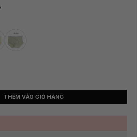
e
ỏng nhẹ, thoáng mát Ruby số lượng
THÊM VÀO GIỎ HÀNG