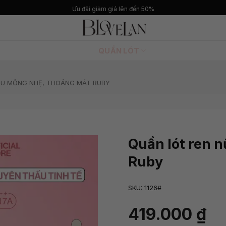
Ưu đãi giảm giá lên đến 50%
QUẦN LÓT
IÊU MỎNG NHẸ, THOÁNG MÁT RUBY
Quần lót ren 
Ruby
SKU:
1126#
419.000
₫