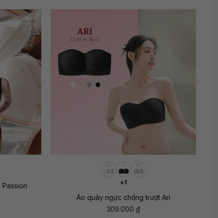
+
+1
n Passion
Áo quây ngực chống trượt Ari
309.000
₫