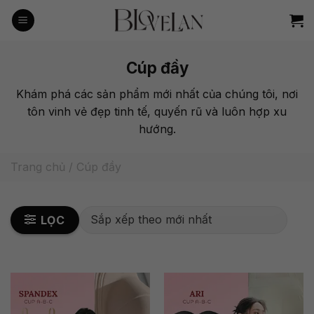
Bỏ
qua
nội
dung
Cúp đầy
Khám phá các sản phẩm mới nhất của chúng tôi, nơi
tôn vinh vẻ đẹp tinh tế, quyến rũ và luôn hợp xu
hướng.
Trang chủ
/
Cúp đầy
LỌC