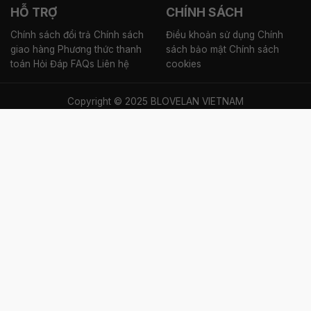
HỖ TRỢ
CHÍNH SÁCH
Chính sách đổi trả
Chính sách
Điều khoản sử dụng
Chính
giao hàng
Phương thức thanh
sách bảo mật
Chính sách
toán
Hỏi Đáp FAQs
Liên hệ
cookies
Copyright © 2025 BLOVELAN VIETNAM
×