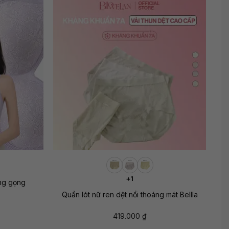
+
+1
ng gọng
Quần lót nữ ren dệt nổi thoáng mát Bellla
419.000
₫