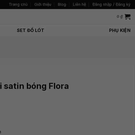
Trang chủ
Giới thiệu
Blog
Liên hệ
Đăng nhập / Đăng ký
0
₫
SET ĐỒ LÓT
PHỤ KIỆN
i satin bóng Flora
e