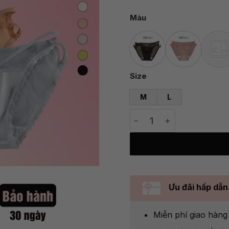
Màu
Size
M
L
Quần lót nữ vải satin b
Ưu đãi hấp dẫn
Miễn phí giao hàn