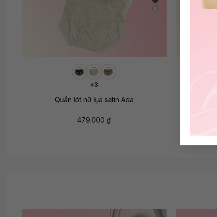
+
+
+3
Quần lót
Quần lót nữ lụa satin Ada
479.000
₫