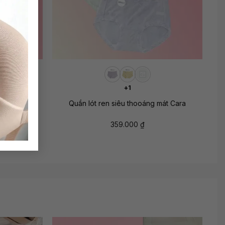
+
+1
iêu mát lạnh
Quần lót ren siêu thooáng mát Cara
359.000
₫