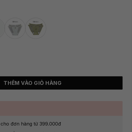
óng Flora số lượng
THÊM VÀO GIỎ HÀNG
g cho đơn hàng từ 399.000đ