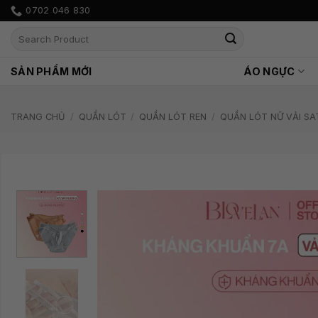
Bỏ
0702 046 830
qua
Tìm
nội
kiếm:
dung
SẢN PHẨM MỚI
ÁO NGỰC
TRANG CHỦ
/
QUẦN LÓT
/
QUẦN LÓT REN
/
QUẦN LÓT NỮ VẢI SA