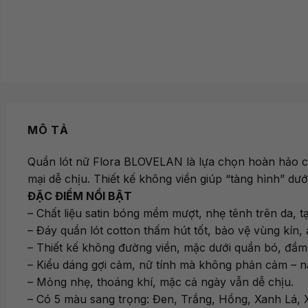
MÔ TẢ
Quần lót nữ Flora BLOVELAN là lựa chọn hoàn hảo c
mại dễ chịu. Thiết kế không viền giúp “tàng hình” dưới
ĐẶC ĐIỂM NỔI BẬT
– Chất liệu satin bóng mềm mượt, nhẹ tênh trên da, t
– Đáy quần lót cotton thấm hút tốt, bảo vệ vùng kín, 
– Thiết kế không đường viền, mặc dưới quần bó, đầm
– Kiểu dáng gợi cảm, nữ tính mà không phản cảm – n
– Mỏng nhẹ, thoáng khí, mặc cả ngày vẫn dễ chịu.
– Có 5 màu sang trọng: Đen, Trắng, Hồng, Xanh Lá,