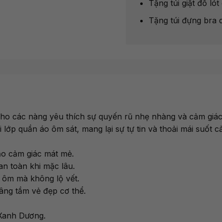
Tặng túi giặt đồ l
Tặng túi đựng bra 
ho các nàng yêu thích sự quyến rũ nhẹ nhàng và cảm gi
 lớp quần áo ôm sát, mang lại sự tự tin và thoải mái suốt c
ạo cảm giác mát mẻ.
an toàn khi mặc lâu.
 ôm mà không lộ vết.
âng tầm vẻ đẹp cơ thể.
 Xanh Dương.