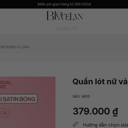
Ưu đãi giảm giá lên đến 50%
QUẦN LÓT
TIN BÓNG FLORA
Quần lót nữ vả
SKU:
6615
379.000
₫
Hướng dẫn chọn siz