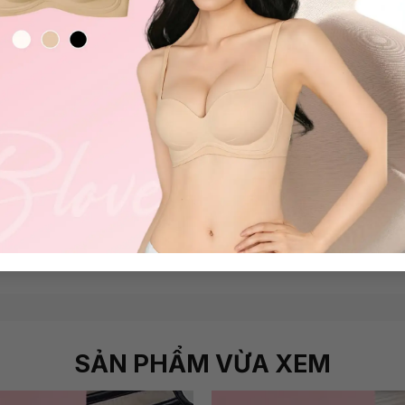
+
+1
 nữ ren siêu mỏng nhẹ, xuyên
thấu Ula
Quần lót nữ ren chất vải lanh s
479.000
₫
Nansy
399.000
₫
SẢN PHẨM VỪA XEM