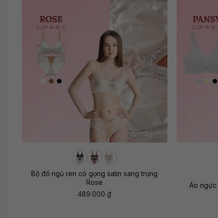
+
+
Bộ đồ ngủ ren có gọng satin sang trọng
Rose
Áo ngực 
489.000
₫