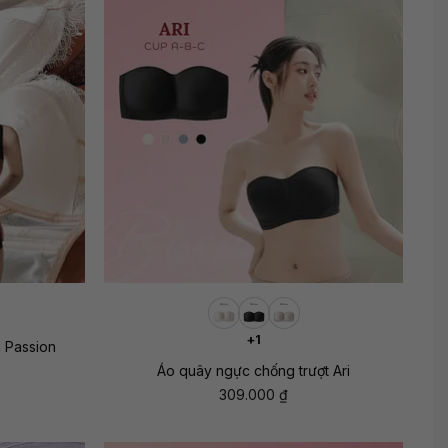
+
+1
n Passion
Áo quây ngực chống trượt Ari
309.000
₫