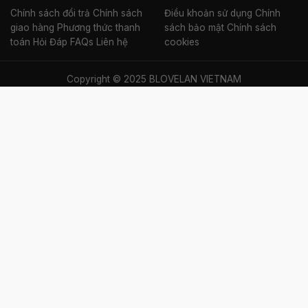
Chính sách đổi trả
Chính sách
Điều khoản sử dụng
Chính
giao hàng
Phương thức thanh
sách bảo mật
Chính sách
toán
Hỏi Đáp FAQs
Liên hệ
cookies
Copyright © 2025 BLOVELAN VIETNAM