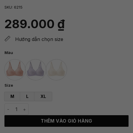
SKU:
6215
289.000
₫
Hướng dẫn chọn size
Màu
Size
M
L
XL
Áo ngực ren định hình không gọng Jasmine số lượng
THÊM VÀO GIỎ HÀNG