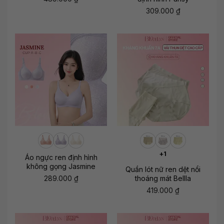
309.000
₫
+1
Áo ngực ren định hình
không gọng Jasmine
Quần lót nữ ren dệt nổi
289.000
₫
thoáng mát Bellla
419.000
₫