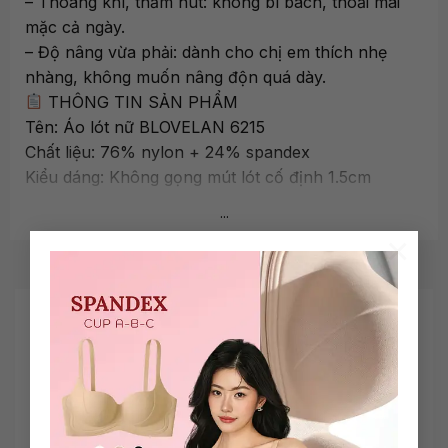
– Thoáng khí, thấm hút: không bí bách, thoải mái
mặc cả ngày.
– Độ nâng vừa phải: dành cho chị em thích nhẹ
nhàng, không muốn nâng độn quá dày.
THÔNG TIN SẢN PHẨM
Tên: Áo lót nữ BLOVELAN 6215
Chất liệu: 76% nylon + 24% spandex
Kiểu dáng: Không gọng mút lót cố định 1.5cm
Ren: Baby Skin Lace thoáng nhẹ
...
Size: M / L / XL
×
Màu: Trắng / Tím pastel / Cam pastel
Phù hợp: Áo sơ mi vải dày vừa, áo phông, đồ bộ
mặc nhà
SẢN PHẨM TƯƠNG TỰ
Use-case: bra ren nhẹ chống chảy xệ nâng tự
nhiên
Q&A
Q: Không gọng nhưng có nâng được không?
A: Có chị nha! Khung nâng 3D mút chân quả 1.5cm