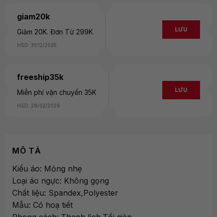
giam20k
LƯU
Giảm 20K. Đơn Từ 299K
HSD: 31/12/2025
freeship35k
LƯU
Miễn phí vận chuyển 35K
HSD: 28/02/2026
MÔ TẢ
Kiểu áo: Mỏng nhẹ
Loại áo ngực: Không gọng
Chất liệu: Spandex,Polyester
Mẫu: Có hoạ tiết
Phong cách: Thanh lịch,Tối giản