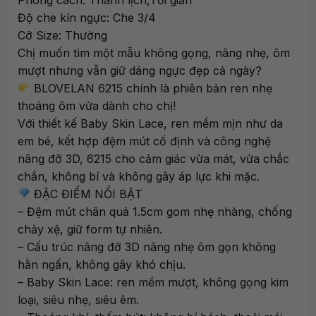
Độ che kín ngực: Che 3/4
Cỡ Size: Thường
Chị muốn tìm một mẫu không gọng, nâng nhẹ, ôm
mượt nhưng vẫn giữ dáng ngực đẹp cả ngày?
BLOVELAN 6215 chính là phiên bản ren nhẹ
thoáng ôm vừa dành cho chị!
Với thiết kế Baby Skin Lace, ren mềm mịn như da
em bé, kết hợp đệm mút cố định và công nghệ
nâng đỡ 3D, 6215 cho cảm giác vừa mát, vừa chắc
chắn, không bí và không gây áp lực khi mặc.
ĐẶC ĐIỂM NỔI BẬT
– Đệm mút chân quả 1.5cm gom nhẹ nhàng, chống
chảy xệ, giữ form tự nhiên.
– Cấu trúc nâng đỡ 3D nâng nhẹ ôm gọn không
hằn ngấn, không gây khó chịu.
– Baby Skin Lace: ren mềm mượt, không gọng kim
loại, siêu nhẹ, siêu êm.