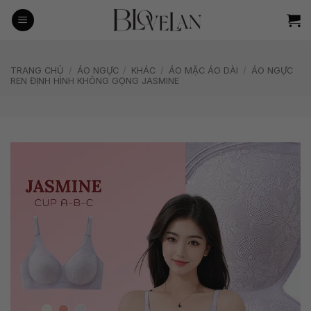
Bỏ
qua
nội
dung
TRANG CHỦ
/
ÁO NGỰC
/
KHÁC
/
ÁO MẶC ÁO DÀI
/
ÁO NGỰC
REN ĐỊNH HÌNH KHÔNG GỌNG JASMINE