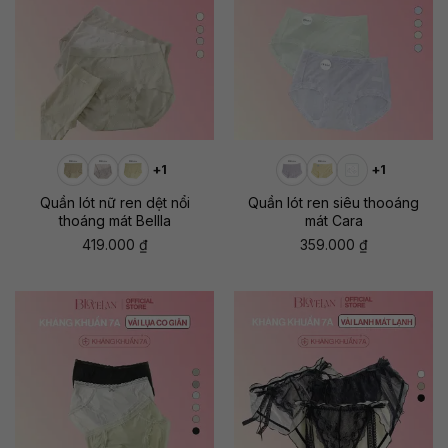
+1
+1
Quần lót nữ ren dệt nổi
Quần lót ren siêu thooáng
thoáng mát Bellla
mát Cara
419.000
₫
359.000
₫