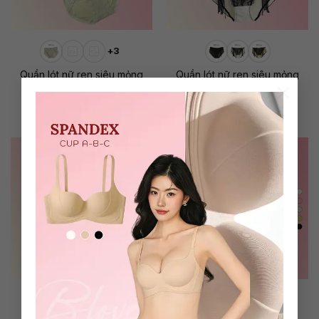
+3
Quần lót nữ ren siêu mỏng
Quần lót nữ ren siêu mỏng
×
thoáng khí Amy
nhẹ, xuyên thấu Ula
479.000
₫
479.000
₫
+2
+2