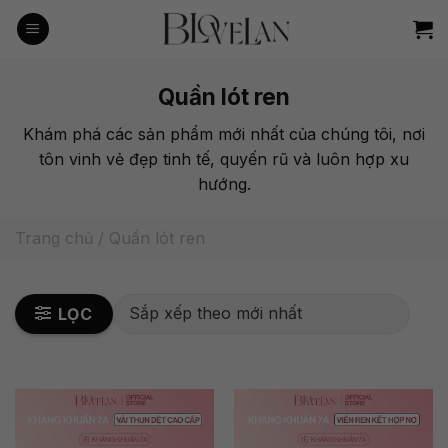
Bỏ
qua
nội
dung
Quần lót ren
Khám phá các sản phẩm mới nhất của chúng tôi, nơi
tôn vinh vẻ đẹp tinh tế, quyến rũ và luôn hợp xu
hướng.
Trang chủ
/
Quần lót ren
LỌC