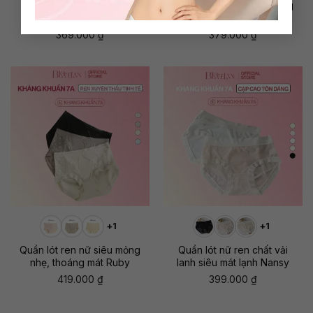
Quần lót ren nữ vải satin
Quần lót nữ vải satin bóng
bóng mát mẻ Daliah
Flora
369.000
₫
379.000
₫
+1
+1
Quần lót ren nữ siêu mỏng
Quần lót nữ ren chất vải
nhẹ, thoáng mát Ruby
lanh siêu mát lạnh Nansy
419.000
₫
399.000
₫