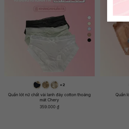
+
+
+2
Quần lót nữ chất vải lanh đáy cotton thoáng
Quần ló
mát Chery
359.000
₫