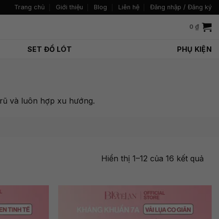
Trang chủ
Giới thiệu
Blog
Liên hệ
Đăng nhập / Đăng ký
0
₫
SET ĐỒ LÓT
PHỤ KIỆN
n rũ và luôn hợp xu hướng.
Đã
Hiển thị 1–12 của 16 kết quả
sắp
xếp
the
mới