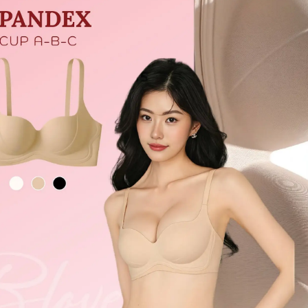
+
+1
nữ thoáng mát mỏng nhẹ Zeo
Quần lót nữ ren siêu mỏng nh
Ula
479.000
₫
479.000
₫