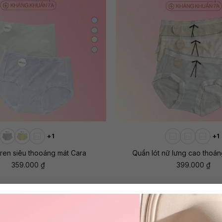
+
+1
+1
 ren siêu thooáng mát Cara
Quần lót nữ lưng cao thoá
359.000
₫
399.000
₫