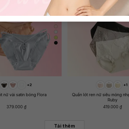
+
+2
+1
t nữ vải satin bóng Flora
Quần lót ren nữ siêu mỏng nh
Ruby
379.000
₫
419.000
₫
Tải thêm