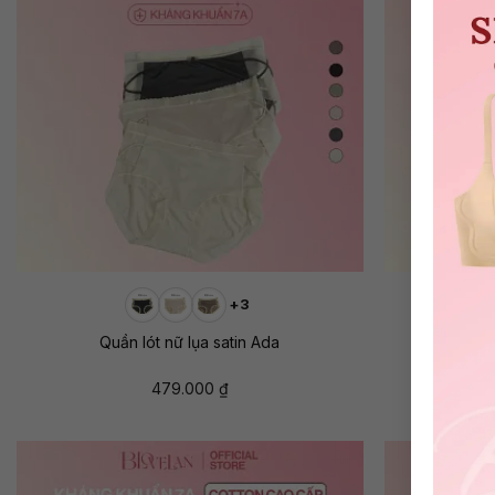
+
+
+3
Quần lót nữ lụa satin Ada
Quần lót 
479.000
₫