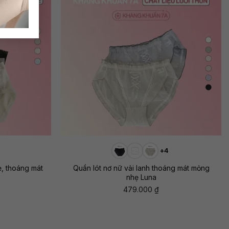
+
+4
ẹ, thoáng mát
Quần lót nơ nữ vải lanh thoáng mát mỏng
nhẹ Luna
479.000
₫