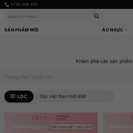
Bỏ
0702 046 830
qua
Tìm
nội
kiếm:
dung
SẢN PHẨM MỚI
ÁO NGỰC
Khám phá các sản phẩm 
Trang chủ
/
Quần lót
LỌC