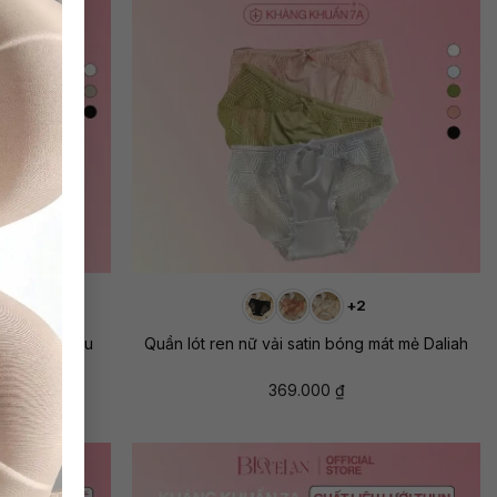
+
+2
ẹ, xuyên thấu
Quần lót ren nữ vải satin bóng mát mẻ Daliah
369.000
₫