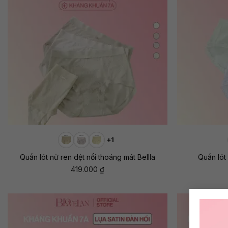
+
+
+1
Quần lót nữ ren dệt nổi thoáng mát Bellla
Quần lót
419.000
₫