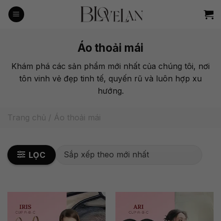
Bỏ
qua
nội
dung
Áo thoải mái
Khám phá các sản phẩm mới nhất của chúng tôi, nơi
tôn vinh vẻ đẹp tinh tế, quyến rũ và luôn hợp xu
hướng.
Trang chủ
/
Áo thoải mái
LỌC