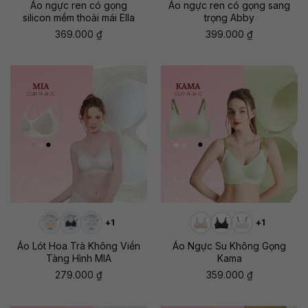
Áo ngực ren có gọng
Áo ngực ren có gọng sang
silicon mềm thoải mái Ella
trọng Abby
369.000
₫
399.000
₫
+1
+1
Áo Lót Hoa Trà Không Viền
Áo Ngực Su Không Gọng
Tàng Hình MIA
Kama
279.000
₫
359.000
₫