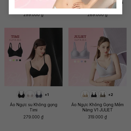
Áo ngực không gọng
Áo ngực không gọng Aura
chống chảy xệ V1 Coco
299.000
₫
289.000
₫
+1
+2
Áo Ngực su Không gọng
Áo Ngực Không Gọng Mềm
Timi
Nâng V1 JULIET
279.000
₫
319.000
₫