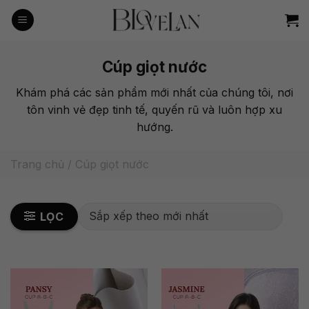
Bỏ
qua
nội
dung
Cúp giọt nước
Khám phá các sản phẩm mới nhất của chúng tôi, nơi
tôn vinh vẻ đẹp tinh tế, quyến rũ và luôn hợp xu
hướng.
Trang chủ
/
Cúp giọt nước
LỌC