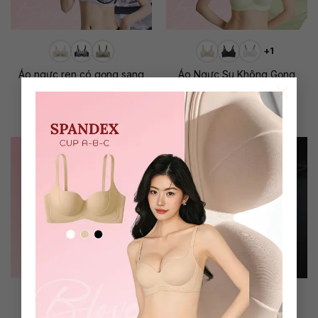
+1
Áo ngực ren có gọng sang
Áo Ngực Su Không Gọng
×
trọng Abby
Kama
399.000
₫
359.000
₫
+2
+1