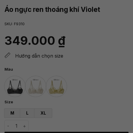
Áo ngực ren thoáng khí Violet
SKU:
F9310
349.000
₫
Hướng dẫn chọn size
Màu
Size
M
L
XL
Áo ngực ren thoáng khí Violet số lượng