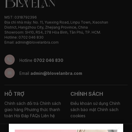
MST: 0318792396
Địa chỉ nhà máy: No. 11, Yuexing Road, Linpu Town, Xiaoshan
District, Hangzhou City, Zhejiang Province, China
Showroom: SH10, RS4, 278 Hòa Bình, Tân Phú, TP. HCM.
Hotline: 0702 046 830
Email: admin@blovelanbra.com
Hotline
0702 046 830
Email
admin@blovelanbra.com
HỖ TRỢ
CHÍNH SÁCH
Chính sách đổi trả
Chính sách
Điều khoản sử dụng
Chính
giao hàng
Phương thức thanh
sách bảo mật
Chính sách
toán
Hỏi Đáp FAQs
Liên hệ
cookies
×
Copyright © 2025 BLOVELAN VIETNAM