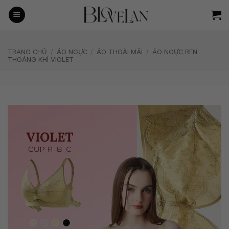
Bỏ
qua
nội
dung
TRANG CHỦ
/
ÁO NGỰC
/
ÁO THOẢI MÁI
/
ÁO NGỰC REN
THOÁNG KHÍ VIOLET