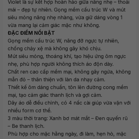
Violet là sự kết hợp hoàn hảo giữa nâng nhẹ – thoải
mái – đẹp tự nhiên. Gọng mềm cấu trúc W và mút
siêu mỏng nâng nhẹ nhàng, vừa giữ dáng vòng 1
vừa mang lại cảm giác mặc như không.
ĐẶC ĐIỂM NỔI BẬT
Gọng mềm cấu trúc W, nâng đỡ ngực tự nhiên,
chống chảy xệ mà không gây khó chịu.
Mút siêu mỏng, thoáng khí, tạo hiệu ứng ôm ngực
nhẹ, phù hợp người không thích áo độn dày.
Chất ren cao cấp mềm mại, không gây ngứa, không
mẫn đỏ – thân thiện với làn da nhạy cảm.
Thiết kế ôm dáng chuẩn, tôn lên đường cong mềm
mại, tạo cảm giác thanh lịch và gợi cảm.
Dây áo dễ điều chỉnh, có 4 nấc cài giúp vừa vặn với
nhiều form cơ thể.
3 màu thời trang: Xanh bơ mát mắt – Đen quyến rũ
– Be thanh lịch.
Phù hợp cho mặc hằng ngày, đi làm, hẹn hò, mặc