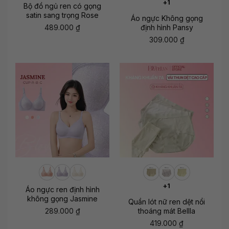
+1
Bộ đồ ngủ ren có gọng
satin sang trọng Rose
Áo ngực Không gọng
489.000
₫
định hình Pansy
309.000
₫
+1
Áo ngực ren định hình
không gọng Jasmine
Quần lót nữ ren dệt nổi
289.000
₫
thoáng mát Bellla
419.000
₫