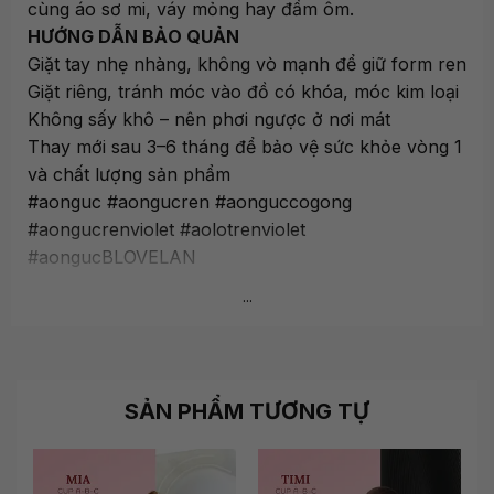
cùng áo sơ mi, váy mỏng hay đầm ôm.
HƯỚNG DẪN BẢO QUẢN
Giặt tay nhẹ nhàng, không vò mạnh để giữ form ren
Giặt riêng, tránh móc vào đồ có khóa, móc kim loại
Không sấy khô – nên phơi ngược ở nơi mát
Thay mới sau 3–6 tháng để bảo vệ sức khỏe vòng 1
và chất lượng sản phẩm
#aonguc #aongucren #aonguccogong
#aongucrenviolet #aolotrenviolet
#aongucBLOVELAN
...
SẢN PHẨM TƯƠNG TỰ