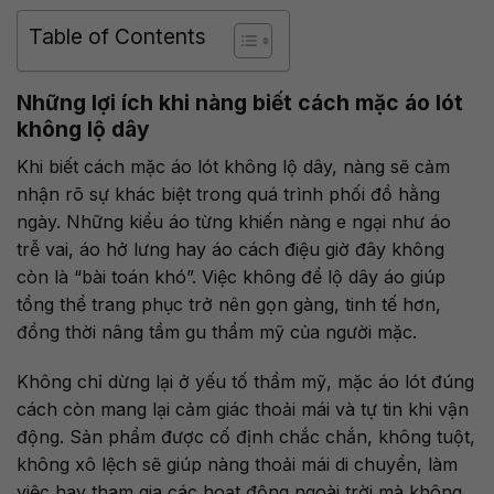
Table of Contents
Những lợi ích khi nàng biết cách mặc áo lót
không lộ dây
Khi biết cách mặc áo lót không lộ dây, nàng sẽ cảm
nhận rõ sự khác biệt trong quá trình phối đồ hằng
ngày. Những kiểu áo từng khiến nàng e ngại như áo
trễ vai, áo hở lưng hay áo cách điệu giờ đây không
còn là “bài toán khó”. Việc không để lộ dây áo giúp
tổng thể trang phục trở nên gọn gàng, tinh tế hơn,
đồng thời nâng tầm gu thẩm mỹ của người mặc.
Không chỉ dừng lại ở yếu tố thẩm mỹ, mặc áo lót đúng
cách còn mang lại cảm giác thoải mái và tự tin khi vận
động. Sản phẩm được cố định chắc chắn, không tuột,
không xô lệch sẽ giúp nàng thoải mái di chuyển, làm
việc hay tham gia các hoạt động ngoài trời mà không