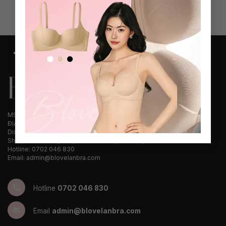
MST: 0318792396
Địa chỉ nhà máy: No. 11, Yuexing Road, Linpu Town, Xiaoshan
District, Hangzhou City, Zhejiang Province, China
Showroom: SH10, RS4, 278 Hòa Bình, Tân Phú, TP. HCM.
Hotline: 0702 046 830
Email: admin@blovelanbra.com
Hotline
0702 046 830
Email
admin@blovelanbra.com