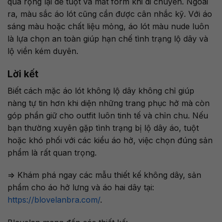
quá rộng lại dễ tuột và mất form khi di chuyển. Ngoài
ra, màu sắc áo lót cũng cần được cân nhắc kỹ. Với áo
sáng màu hoặc chất liệu mỏng, áo lót màu nude luôn
là lựa chọn an toàn giúp hạn chế tình trạng lộ dây và
lộ viền kém duyên.
Lời kết
Biết cách mặc áo lót không lộ dây không chỉ giúp
nàng tự tin hơn khi diện những trang phục hở mà còn
góp phần giữ cho outfit luôn tinh tế và chỉn chu. Nếu
bạn thường xuyên gặp tình trạng bị lộ dây áo, tuột
hoặc khó phối với các kiểu áo hở, việc chọn đúng sản
phẩm là rất quan trọng.
=> Khám phá ngay các mẫu thiết kế không dây, sản
phẩm cho áo hở lưng và áo hai dây tại:
https://blovelanbra.com/
.