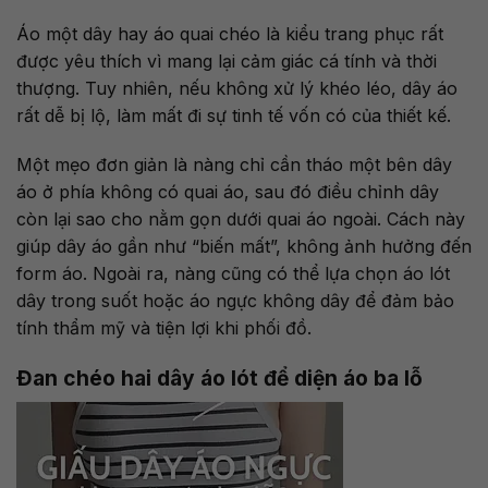
Áo một dây hay áo quai chéo là kiểu trang phục rất
được yêu thích vì mang lại cảm giác cá tính và thời
thượng. Tuy nhiên, nếu không xử lý khéo léo, dây áo
rất dễ bị lộ, làm mất đi sự tinh tế vốn có của thiết kế.
Một mẹo đơn giản là nàng chỉ cần tháo một bên dây
áo ở phía không có quai áo, sau đó điều chỉnh dây
còn lại sao cho nằm gọn dưới quai áo ngoài. Cách này
giúp dây áo gần như “biến mất”, không ảnh hưởng đến
form áo. Ngoài ra, nàng cũng có thể lựa chọn áo lót
dây trong suốt hoặc áo ngực không dây để đảm bảo
tính thẩm mỹ và tiện lợi khi phối đồ.
Đan chéo hai dây áo lót để diện áo ba lỗ