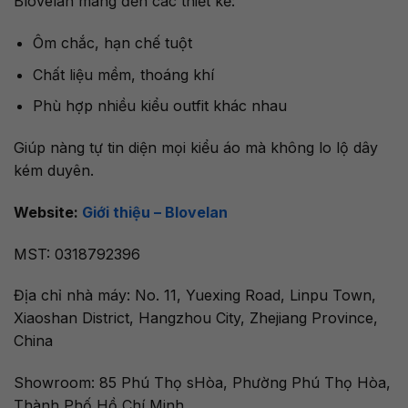
Blovelan mang đến các thiết kế:
Ôm chắc, hạn chế tuột
Chất liệu mềm, thoáng khí
Phù hợp nhiều kiểu outfit khác nhau
Giúp nàng tự tin diện mọi kiểu áo mà không lo lộ dây
kém duyên.
Website:
Giới thiệu – Blovelan
MST:
0318792396
Địa chỉ nhà máy: No. 11, Yuexing Road, Linpu Town,
Xiaoshan District, Hangzhou City, Zhejiang Province,
China
Showroom: 85 Phú Thọ sHòa, Phường Phú Thọ Hòa,
Thành Phố Hồ Chí Minh.