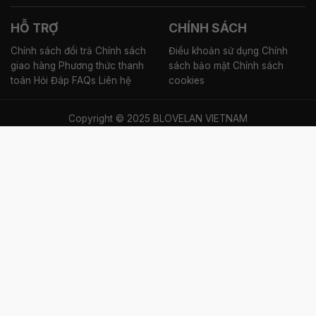
HỖ TRỢ
CHÍNH SÁCH
Chính sách đổi trả
Chính sách
Điều khoản sử dụng
Chính
giao hàng
Phương thức thanh
sách bảo mật
Chính sách
toán
Hỏi Đáp FAQs
Liên hệ
cookies
Copyright © 2025 BLOVELAN VIETNAM