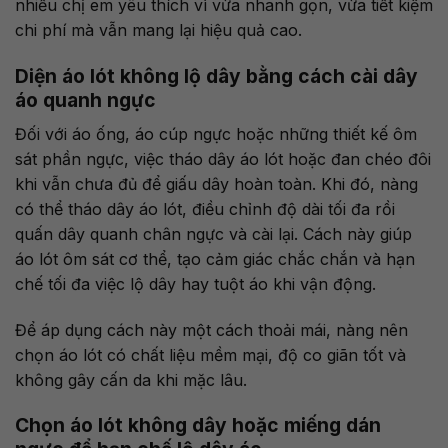
nhiều chị em yêu thích vì vừa nhanh gọn, vừa tiết kiệm
chi phí mà vẫn mang lại hiệu quả cao.
Diện áo lót không lộ dây bằng cách cài dây
áo quanh ngực
Đối với áo ống, áo cúp ngực hoặc những thiết kế ôm
sát phần ngực, việc tháo dây áo lót hoặc đan chéo đôi
khi vẫn chưa đủ để giấu dây hoàn toàn. Khi đó, nàng
có thể tháo dây áo lót, điều chỉnh độ dài tối đa rồi
quấn dây quanh chân ngực và cài lại. Cách này giúp
áo lót ôm sát cơ thể, tạo cảm giác chắc chắn và hạn
chế tối đa việc lộ dây hay tuột áo khi vận động.
Để áp dụng cách này một cách thoải mái, nàng nên
chọn áo lót có chất liệu mềm mại, độ co giãn tốt và
không gây cấn da khi mặc lâu.
Chọn áo lót không dây hoặc miếng dán