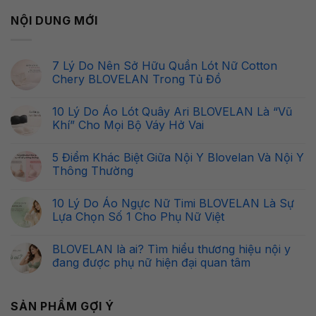
NỘI DUNG MỚI
7 Lý Do Nên Sở Hữu Quần Lót Nữ Cotton
Chery BLOVELAN Trong Tủ Đồ
Không
có
10 Lý Do Áo Lót Quây Ari BLOVELAN Là “Vũ
bình
luận
Khí” Cho Mọi Bộ Váy Hở Vai
ở
7
Không
Lý
có
5 Điểm Khác Biệt Giữa Nội Y Blovelan Và Nội Y
Do
bình
Nên
luận
Thông Thường
Sở
ở
Hữu
10
Không
Quần
Lý
có
10 Lý Do Áo Ngực Nữ Timi BLOVELAN Là Sự
Lót
Do
bình
Nữ
Áo
luận
Lựa Chọn Số 1 Cho Phụ Nữ Việt
Cotton
Lót
ở
Chery
Quây
5
Không
BLOVELAN
Ari
Điểm
có
BLOVELAN là ai? Tìm hiểu thương hiệu nội y
Trong
BLOVELAN
Khác
bình
Tủ
Là
Biệt
luận
đang được phụ nữ hiện đại quan tâm
Đồ
“Vũ
Giữa
ở
Khí”
Nội
10
Không
Cho
Y
Lý
có
Mọi
Blovelan
Do
bình
SẢN PHẨM GỢI Ý
Bộ
Và
Áo
luận
Váy
Nội
Ngực
ở