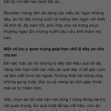
bất kỳ chi tiết nào dưới lớp áo.
Blovelan mang đến đa dạng các mẫu áo ngực không
dây, áo lót dây trong suốt và miếng dán ngực với thiết
kế tinh tế, độ bám tốt, phù hợp cho cả trang phục
thường ngày lẫn những outfit yêu cầu tính thẩm mỹ
cao.
Một số lưu ý quan trọng giúp hạn chế lộ dây áo cho
chị em
Để việc mặc áo lót không lộ dây đạt hiệu quả tối đa,
nàng nên hạn chế các mẫu áo quá dày vì dễ gây cộm
và làm mất form áo ngoài. Những thiết kế mỏng nhẹ,
không gọng hoặc đúc su sẽ mang lại cảm giác thoải
mái và tự nhiên hơn.
Việc chọn áo lót vừa vặn với vòng 1 cũng đóng vai trò
rất quan trọng. Áo quá chật dễ tạo vết hằn, còn áo