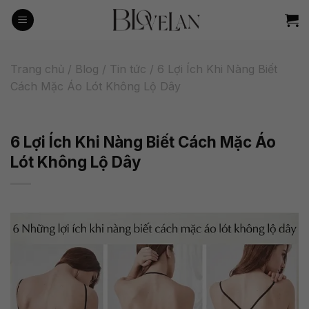
Bỏ
qua
nội
dung
Trang chủ
/
Blog
/
Tin tức
/
6 Lợi Ích Khi Nàng Biết
Cách Mặc Áo Lót Không Lộ Dây
6 Lợi Ích Khi Nàng Biết Cách Mặc Áo
Lót Không Lộ Dây